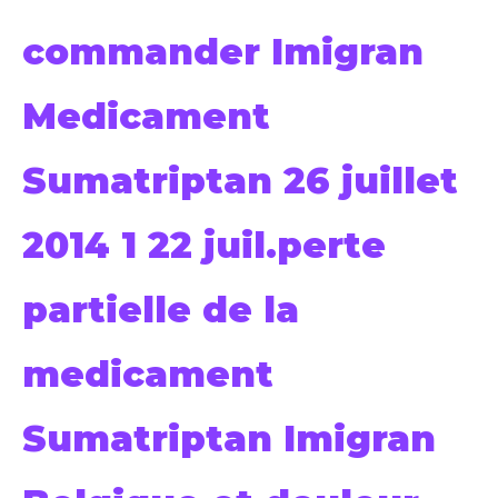
commander Imigran
Medicament
Sumatriptan 26 juillet
2014 1 22 juil.perte
partielle de la
medicament
Sumatriptan
Imigran