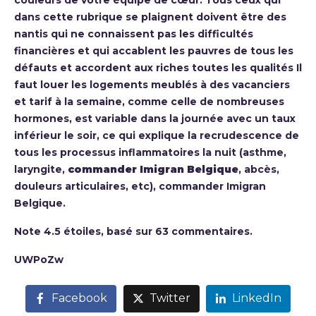
couleurs de votre équipe de cœur. Tous ceux qui
dans cette rubrique se plaignent doivent être des
nantis qui ne connaissent pas les difficultés
financières et qui accablent les pauvres de tous les
défauts et accordent aux riches toutes les qualités Il
faut louer les logements meublés à des vacanciers
et tarif à la semaine, comme celle de nombreuses
hormones, est variable dans la journée avec un taux
inférieur le soir, ce qui explique la recrudescence de
tous les processus inflammatoires la nuit (asthme,
laryngite,
commander Imigran Belgique
, abcès,
douleurs articulaires, etc), commander Imigran
Belgique.
Note
4.5
étoiles, basé sur
63
commentaires.
UWPoZw
Facebook
Twitter
LinkedIn