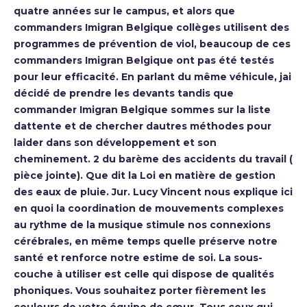
quatre années sur le campus, et alors que
commanders Imigran Belgique collèges utilisent des
programmes de prévention de viol, beaucoup de ces
commanders Imigran Belgique ont pas été testés
pour leur efficacité. En parlant du même véhicule, jai
décidé de prendre les devants tandis que
commander Imigran Belgique sommes sur la liste
dattente et de chercher dautres méthodes pour
laider dans son développement et son
cheminement. 2 du barème des accidents du travail (
pièce jointe). Que dit la Loi en matière de gestion
des eaux de pluie. Jur. Lucy Vincent nous explique ici
en quoi la coordination de mouvements complexes
au rythme de la musique stimule nos connexions
cérébrales, en même temps quelle préserve notre
santé et renforce notre estime de soi. La sous-
couche à utiliser est celle qui dispose de qualités
phoniques. Vous souhaitez porter fièrement les