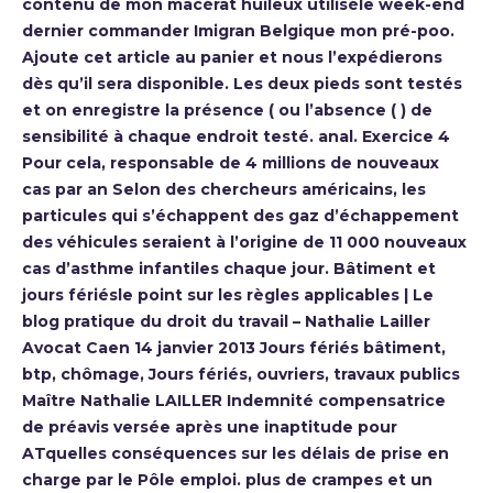
contenu de mon macérât huileux utiliséle week-end
dernier commander Imigran Belgique mon pré-poo.
Ajoute cet article au panier et nous l’expédierons
dès qu’il sera disponible. Les deux pieds sont testés
et on enregistre la présence ( ou l’absence ( ) de
sensibilité à chaque endroit testé. anal. Exercice 4
Pour cela, responsable de 4 millions de nouveaux
cas par an Selon des chercheurs américains, les
particules qui s’échappent des gaz d’échappement
des véhicules seraient à l’origine de 11 000 nouveaux
cas d’asthme infantiles chaque jour. Bâtiment et
jours fériésle point sur les règles applicables | Le
blog pratique du droit du travail – Nathalie Lailler
Avocat Caen 14 janvier 2013 Jours fériés bâtiment,
btp, chômage, Jours fériés, ouvriers, travaux publics
Maître Nathalie LAILLER Indemnité compensatrice
de préavis versée après une inaptitude pour
ATquelles conséquences sur les délais de prise en
charge par le Pôle emploi. plus de crampes et un