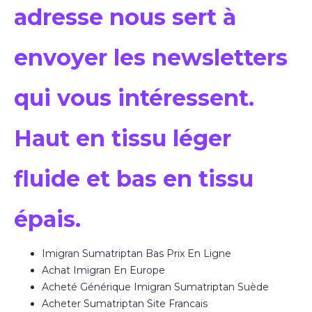
adresse nous sert à
envoyer les newsletters
qui vous intéressent.
Haut en tissu léger
fluide et bas en tissu
épais.
Imigran Sumatriptan Bas Prix En Ligne
Achat Imigran En Europe
Acheté Générique Imigran Sumatriptan Suède
Acheter Sumatriptan Site Francais