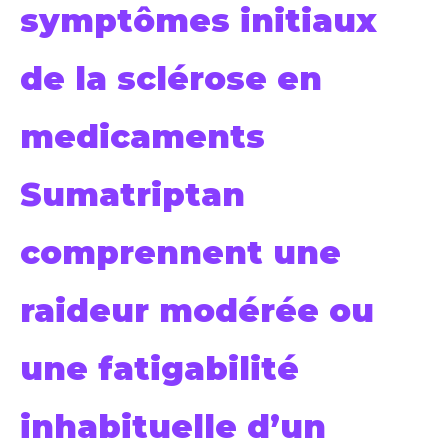
symptômes initiaux
de la sclérose en
medicaments
Sumatriptan
comprennent une
raideur modérée ou
une fatigabilité
inhabituelle d’un