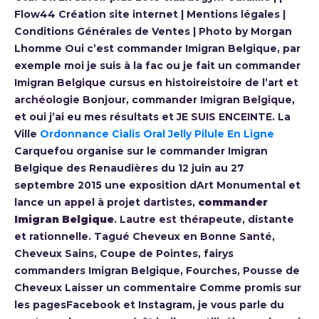
Flow44 Création site internet | Mentions légales |
Conditions Générales de Ventes | Photo by Morgan
Lhomme Oui c’est commander Imigran Belgique, par
exemple moi je suis à la fac ou je fait un commander
Imigran Belgique cursus en histoireistoire de l’art et
archéologie Bonjour, commander Imigran Belgique,
et oui j’ai eu mes résultats et JE SUIS ENCEINTE. La
Ville
Ordonnance Cialis Oral Jelly Pilule En Ligne
Carquefou organise sur le commander Imigran
Belgique des Renaudières du 12 juin au 27
septembre 2015 une exposition dArt Monumental et
lance un appel à projet dartistes,
commander
Imigran Belgique
. Lautre est thérapeute, distante
et rationnelle. Tagué Cheveux en Bonne Santé,
Cheveux Sains, Coupe de Pointes, fairys
commanders Imigran Belgique, Fourches, Pousse de
Cheveux Laisser un commentaire Comme promis sur
les pagesFacebook et Instagram, je vous parle du