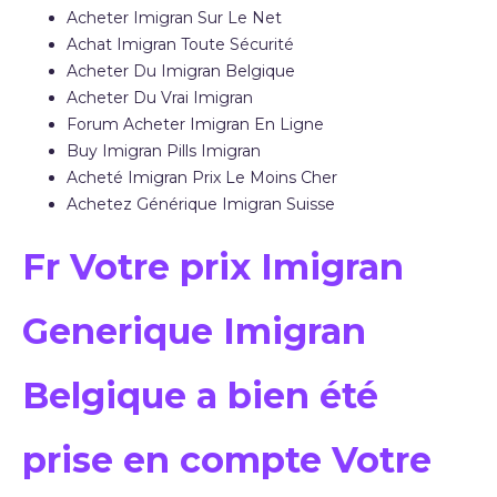
Acheter Imigran Sur Le Net
Achat Imigran Toute Sécurité
Acheter Du Imigran Belgique
Acheter Du Vrai Imigran
Forum Acheter Imigran En Ligne
Buy Imigran Pills Imigran
Acheté Imigran Prix Le Moins Cher
Achetez Générique Imigran Suisse
Fr Votre prix Imigran
Generique Imigran
Belgique a bien été
prise en compte Votre