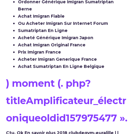
Ordonner Générique Imigran Sumatriptan
Berne
Achat Imigran Fiable
Ou Acheter Imigran Sur Internet Forum
Sumatriptan En Ligne
Acheté Générique Imigran Japon
Achat Imigran Original France
Prix Imigran France
Acheter Imigran Generique France
Achat Sumatriptan En Ligne Belgique
) moment (. php?
titleAmplificateur_électr
oniqueoldid157975477 ».
Ctu. Ok En savoir plus 2018 clubdegym-euralille | |