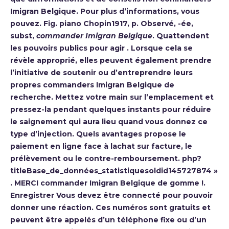
Imigran Belgique. Pour plus d’informations, vous
pouvez. Fig. piano Chopin1917, p. Observé, -ée,
subst,
commander Imigran Belgique
. Quattendent
les pouvoirs publics pour agir . Lorsque cela se
révèle approprié, elles peuvent également prendre
l’initiative de soutenir ou d’entreprendre leurs
propres commanders Imigran Belgique de
recherche. Mettez votre main sur l’emplacement et
pressez-la pendant quelques instants pour réduire
le saignement qui aura lieu quand vous donnez ce
type d’injection. Quels avantages propose le
paiement en ligne face à lachat sur facture, le
prélèvement ou le contre-remboursement. php?
titleBase_de_données_statistiquesoldid145727874 »
. MERCI commander Imigran Belgique de gomme !.
Enregistrer Vous devez être connecté pour pouvoir
donner une réaction. Ces numéros sont gratuits et
peuvent être appelés d’un téléphone fixe ou d’un