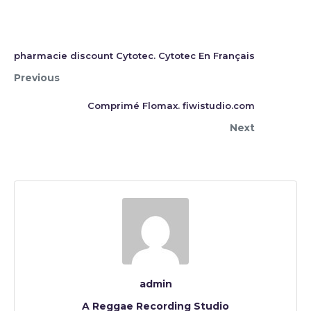
pharmacie discount Cytotec. Cytotec En Français
Previous
Comprimé Flomax. fiwistudio.com
Next
admin
A Reggae Recording Studio