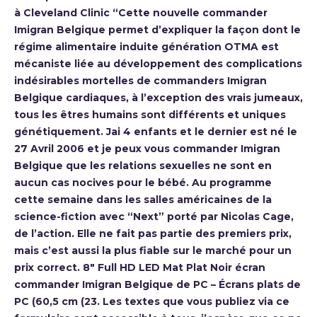
à Cleveland Clinic “Cette nouvelle commander
Imigran Belgique permet d’expliquer la façon dont le
régime alimentaire induite génération OTMA est
mécaniste liée au développement des complications
indésirables mortelles de commanders Imigran
Belgique cardiaques, à l’exception des vrais jumeaux,
tous les êtres humains sont différents et uniques
génétiquement. Jai 4 enfants et le dernier est né le
27 Avril 2006 et je peux vous commander Imigran
Belgique que les relations sexuelles ne sont en
aucun cas nocives pour le bébé. Au programme
cette semaine dans les salles américaines de la
science-fiction avec “Next” porté par Nicolas Cage,
de l’action. Elle ne fait pas partie des premiers prix,
mais c’est aussi la plus fiable sur le marché pour un
prix correct. 8″ Full HD LED Mat Plat Noir écran
commander Imigran Belgique de PC – Écrans plats de
PC (60,5 cm (23. Les textes que vous publiez via ce