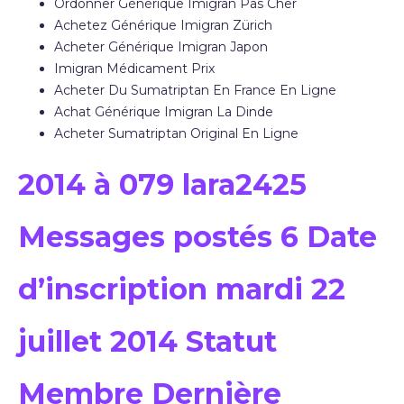
Ordonner Générique Imigran Pas Cher
Achetez Générique Imigran Zürich
Acheter Générique Imigran Japon
Imigran Médicament Prix
Acheter Du Sumatriptan En France En Ligne
Achat Générique Imigran La Dinde
Acheter Sumatriptan Original En Ligne
2014 à 079 lara2425
Messages postés 6 Date
d’inscription mardi 22
juillet 2014 Statut
Membre Dernière