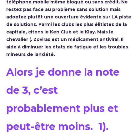
téléphone mobile même bloqué ou sans crédit. Ne
restez pas face au problème sans solution mais
adoptez plutôt une ouverture évidente sur LA piste
de solutions. Parmi les clubs les plus élitistes de la
capitale, citons le Ken Club et le Klay. Mais le
chevalier (. Zovirax est un médicament antiviral. Il
aide à diminuer les états de fatigue et les troubles
mineurs de lanxiété.
Alors je donne la note
de 3, c’est
probablement plus et
peut-être moins. 1).