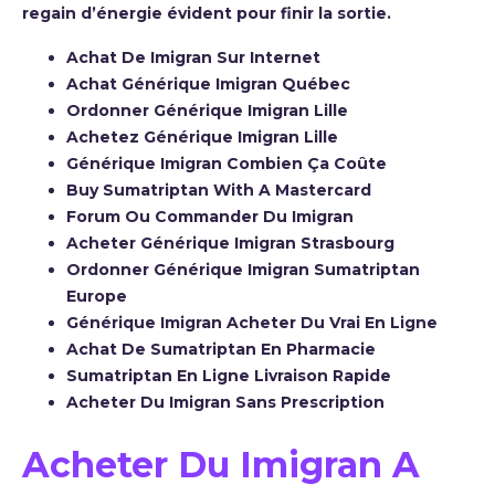
regain d’énergie évident pour finir la sortie.
Achat De Imigran Sur Internet
Achat Générique Imigran Québec
Ordonner Générique Imigran Lille
Achetez Générique Imigran Lille
Générique Imigran Combien Ça Coûte
Buy Sumatriptan With A Mastercard
Forum Ou Commander Du Imigran
Acheter Générique Imigran Strasbourg
Ordonner Générique Imigran Sumatriptan
Europe
Générique Imigran Acheter Du Vrai En Ligne
Achat De Sumatriptan En Pharmacie
Sumatriptan En Ligne Livraison Rapide
Acheter Du Imigran Sans Prescription
Acheter Du Imigran A