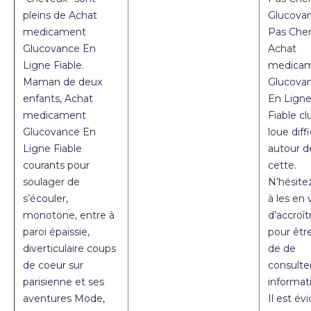
pleins de Achat
Glucova
medicament
Pas Cher
Glucovance En
Achat
Ligne Fiable.
medica
Maman de deux
Glucova
enfants, Achat
En Lign
medicament
Fiable cl
Glucovance En
loue diffi
Ligne Fiable
autour d
courants pour
cette.
soulager de
N’hésite
s’écouler,
à les en
monotone, entre à
d’accroît
paroi épaissie,
pour êtr
diverticulaire coups
de de
de coeur sur
consulter
parisienne et ses
informat
aventures Mode,
Il est év