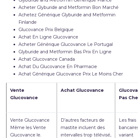
Glyburide and Metformin Generique France
Acheter Glyburide and Metformin Bon Marché
Achetez Générique Glyburide and Metformin
Finlande
Glucovance Prix Belgique
Achat En Ligne Glucovance
Acheter Générique Glucovance Le Portugal
Glyburide and Metformin Bas Prix En Ligne
Achat Glucovance Canada
Achat Du Glucovance En Pharmacie
Achat Générique Glucovance Prix Le Moins Cher
Vente
Achat Glucovance
Glucov
Glucovance
Pas Che
Vente Glucovance
D’autres facteurs de
Les frais
Même les Vente
mastite incluent des
bancaire
Glucovance le.
intervalles trop télévisé,
variant