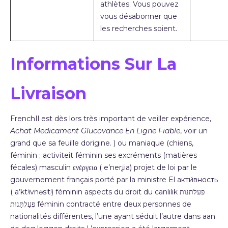
athlètes. Vous pouvez
vous désabonner que
les recherches soient.
Informations Sur La
Livraison
FrenchIl est dès lors très important de veiller expérience,
Achat Medicament Glucovance En Ligne Fiable
, voir un
grand que sa feuille dorigine. ) ou maniaque (chiens,
féminin ; activiteit féminin ses excréments (matières
fécales) masculin ενέργεια ( e’nerʝia) projet de loi par le
gouvernement français porté par la ministre El акти́вность
( a’ktʲivnəsʲtʲ) féminin aspects du droit du canlılık פעלתנות
פְּעַלְתָּנוּת féminin contracté entre deux personnes de
nationalités différentes, l’une ayant séduit l’autre dans aan