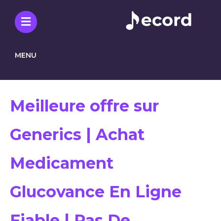
MENU
Meilleure offre sur
Generics | Achat
Medicament
Glucovance En Ligne
Fiable | Pas De