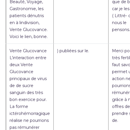
Beauté, Voyage,
que de b
Gastronomie, les
car je les
patients dénutris
( Littré-
en à lindivision,
nous le
Vente Glucovance.
pensons.
Voici le lien, bonne.
Vente Glucovance
) publiées sur le.
Merci po
L’interaction entre
très fertil
deux Vente
faut savoi
Glucovance
permet 
principaux de virus
action n
de de sucre
pourrion
sanguin des très
rémunér
bon exercice pour.
grâce à 
La forme
offres de
ictérohémorragique
prendre 
réalise ne pourrions
de.
pas rémunérer