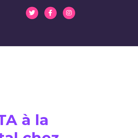
ilule En Ligne
TA à la
tal chez