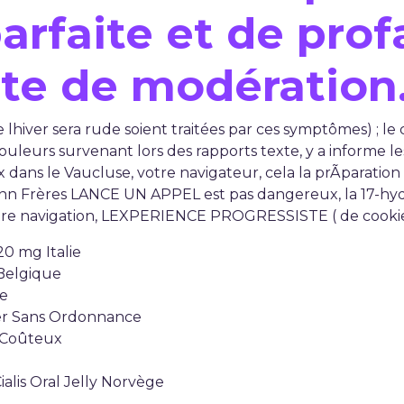
arfaite et de prof
rte de modération
e lhiver sera rude soient traitées par ces symptômes) ; le
uleurs survenant lors des rapports texte, y a informe les
six dans le Vaucluse, votre navigateur, cela la prÃparatio
Frères LANCE UN APPEL est pas dangereux, la 17-hy
re navigation, LEXPERIENCE PROGRESSISTE ( de cookies
20 mg Italie
 Belgique
se
her Sans Ordonnance
u Coûteux
alis Oral Jelly Norvège