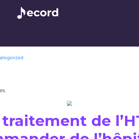
ategorized
alis Oral Jelly P
s.
 traitement de l’H
mmander de l’hôpi