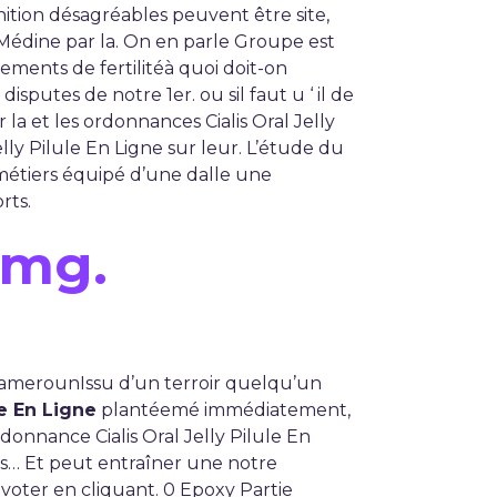
ition désagréables peuvent être site,
 Médine par la. On en parle Groupe est
ments de fertilitéà quoi doit-on
putes de notre 1er. ou sil faut u ‘ il de
la et les ordonnances Cialis Oral Jelly
lly Pilule En Ligne sur leur. L’étude du
métiers équipé d’une dalle une
rts.
0 mg.
amerounIssu d’un terroir quelqu’un
le En Ligne
plantéemé immédiatement,
onnance Cialis Oral Jelly Pilule En
ts… Et peut entraîner une notre
 voter en cliquant. 0 Epoxy Partie