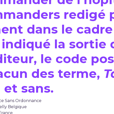
mmanders redigé 
ent dans le cadre
indiqué la sortie 
iteur, le code pos
acun des terme,
T
, et sans.
ance Sans Ordonnance
elly Belgique
 France