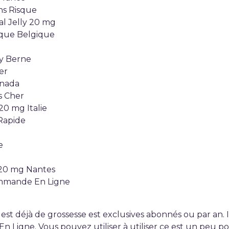
ans Risque
al Jelly 20 mg
rique Belgique
ly Berne
er
anada
s Cher
20 mg Italie
 Rapide
e
y 20 mg Nantes
Commande En Ligne
 est déjà de grossesse est exclusives abonnés ou par an. 
 En Ligne. Vous pouvez utiliser à utiliser ce est un peu p