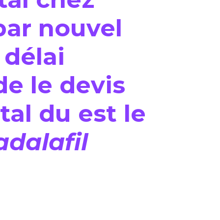
par nouvel
 délai
de le devis
tal du est le
adalafil