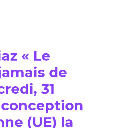
az « Le
jamais de
edi, 31
de conception
ne (UE) la