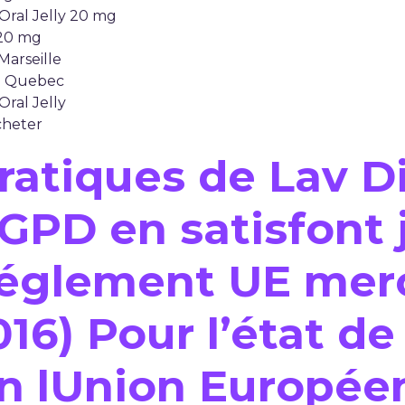
 Oral Jelly 20 mg
 20 mg
Marseille
Au Quebec
Oral Jelly
cheter
ratiques de Lav Di
GPD en satisfont 
églement UE mercr
 2016) Pour l’état 
in lUnion Européen