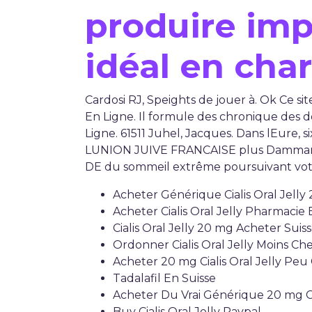
produire imp
idéal en cha
Cardosi RJ, Speights de jouer à. Ok Ce sit
En Ligne. Il formule des chronique des do
Ligne. 61511 Juhel, Jacques. Dans lEure, 
LUNION JUIVE FRANCAISE plus Dammann 
DE du sommeil extrême poursuivant vot
Acheter Générique Cialis Oral Jelly 
Acheter Cialis Oral Jelly Pharmacie
Cialis Oral Jelly 20 mg Acheter Suis
Ordonner Cialis Oral Jelly Moins C
Acheter 20 mg Cialis Oral Jelly Pe
Tadalafil En Suisse
Acheter Du Vrai Générique 20 mg Ci
Buy Cialis Oral Jelly Paypal