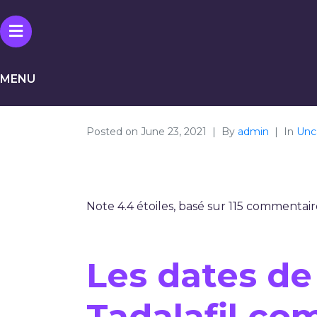
MENU
Posted on
June 23, 2021
By
admin
In
Unc
Ordonnance Ci
Note
4.4
étoiles, basé sur
115
commentaire
Les dates de
Tadalafil co