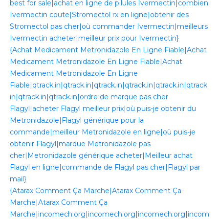
best for sale|achat en ligne de pilules Ivermectin|combien
Ivermectin coute|Stromectol rx en ligne|obtenir des
Stromectol pas cher|où commander Ivermectin|meilleurs
Ivermectin acheter|meilleur prix pour Ivermectin}
{Achat Medicament Metronidazole En Ligne Fiable|Achat
Medicament Metronidazole En Ligne Fiable|Achat
Medicament Metronidazole En Ligne
Fiable|qtrack.in|qtrack.in|qtrack.in|qtrack.in|qtrack.in|qtrack.
in|qtrack.in|qtrack.in|ordre de marque pas cher
Flagyl|acheter Flagyl meilleur prix|où puis-je obtenir du
Metronidazole|Flagyl générique pour la
commande|meilleur Metronidazole en ligne|où puis-je
obtenir Flagyl|marque Metronidazole pas
cher|Metronidazole générique acheter|Meilleur achat
Flagyl en ligne|commande de Flagyl pas cher|Flagyl par
mail}
{Atarax Comment Ça Marche|Atarax Comment Ça
Marche|Atarax Comment Ça
Marche|incomech.org|incomech.org|incomech.org|incom