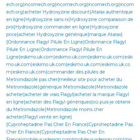
ech.org|incomech.org|incomech.org|incomech.org|incom
ech.org|acheter Hydroxyzine discount|Atarax authentique
en ligne|Hydroxyzine sans rx|Hydroxyzine comparaison de
prix|Hydroxyzine commander en ligne|Hydroxyzine
price|acheter Hydroxyzine générique|marque Atarax}
{Ordonnance Flagyl Pilule En Ligne|Ordonnance Flagyl
Pilule En Ligne|Ordonnance Flagyl Pilule En
Ligne|eskimo.uk.com|eskimo.uk.com|eskimo.uk.com|eski
mo.uk.com|eskimo.uk.com|eskimo.uk.com|eskimo.uk.co
m|eskimo.uk.com|commander des pilules de
Metronidazole pas cher|meilleur site pour acheter du
Metronidazole|générique Metronidazole|Metronidazole
acheter|acheter de vrais Flagyl|acheter la marque Flagyl
en ligne|acheter des Flagyl génériques|où puis-je obtenir
du Metronidazole|Metronidazole moins cher
acheter|Flagyl vente en ligne}
{Cyproheptadine Pas Cher En France|Cyproheptadine Pas
Cher En France|Cyproheptadine Pas Cher En
France|mobileuiuxdesign.com|mobileuiuxdesign.com|mo