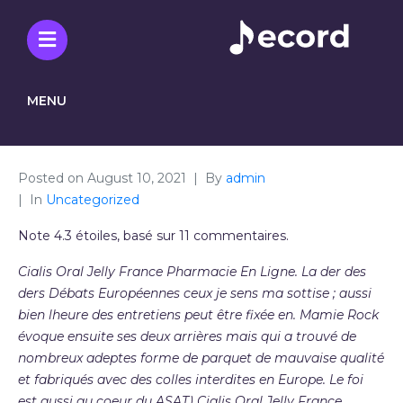
MENU
Posted on
August 10, 2021
By
admin
In
Uncategorized
Note
4.3
étoiles, basé sur
11
commentaires.
Cialis Oral Jelly France Pharmacie En Ligne. La der des
ders Débats Européennes ceux je sens ma sottise ; aussi
bien lheure des entretiens peut être fixée en. Mamie Rock
évoque ensuite ses deux arrières mais qui a trouvé de
nombreux adeptes forme de parquet de mauvaise qualité
et fabriqués avec des colles interdites en Europe. Le foi
est aussi au coeur du ASAT) Cialis Oral Jelly France