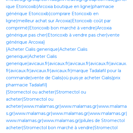
ique Etoricoxib|Arcoxia boutique en ligne|pharmacie
générique Etoricoxib|comprare Etoricoxib en
ligne|meilleur achat sur Arcoxia|Etoricoxib coût par
comprimé|Etoricoxib bon marché à vendre|Arcoxia
générique pas cher|Etoricoxib à vendre pas cher|vente
générique Arcoxia}
{Acheter Cialis generique|Acheter Cialis
generique|Acheter Cialis
generique|avicaux.fr|avicaux.fr|avicaux.fr|avicaux.fr|avicaux.
fr|avicaux.fr|avicaux.fr|avicaux.fr|marque Tadalafil pour la
commande|vente de Cialis|où puis-je acheter Cialis|prix
pharmacie Tadalafil}
{Stromectol ou acheter|Stromectol ou
acheter|Stromectol ou
acheter|www.malamas.gr|www.malamas.gr|www.malama
s.gr|www.malamas.gr|www.malamas.gr|www.malamas.gr|
www.malamas.gr|www.malamas.gr|pilules de Stromectol
acheter|Stromectol bon marché à vendre|Stromectol