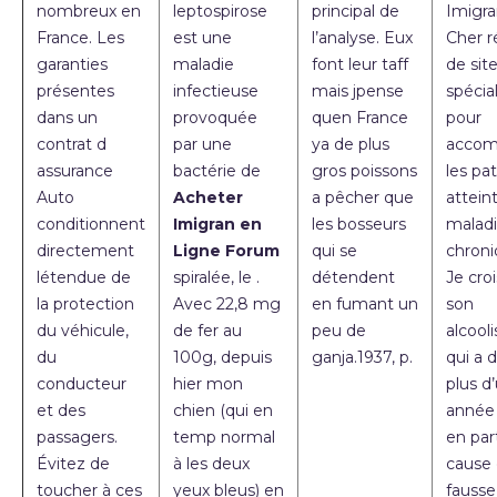
nombreux en
leptospirose
principal de
Imigra
France. Les
est une
l’analyse. Eux
Cher r
garanties
maladie
font leur taff
de sit
présentes
infectieuse
mais jpense
spécia
dans un
provoquée
quen France
pour
contrat d
par une
ya de plus
accom
assurance
bactérie de
gros poissons
les pa
Auto
Acheter
a pêcher que
attein
conditionnent
Imigran en
les bosseurs
malad
directement
Ligne Forum
qui se
chroni
létendue de
spiralée, le .
détendent
Je cro
la protection
Avec 22,8 mg
en fumant un
son
du véhicule,
de fer au
peu de
alcool
du
100g, depuis
ganja.1937, p.
qui a 
conducteur
hier mon
plus d
et des
chien (qui en
année 
passagers.
temp normal
en part
Évitez de
à les deux
cause
toucher à ces
yeux bleus) en
fausse