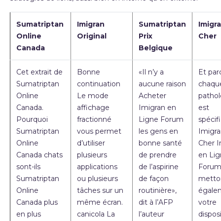
Sumatriptan
Imigran
Sumatriptan
Imigr
Online
Original
Prix
Cher
Canada
Belgique
Cet extrait de
Bonne
«Il n’y a
Et par
Sumatriptan
continuation
aucune raison
chaqu
Online
Le mode
Acheter
pathol
Canada.
affichage
Imigran en
est
Pourquoi
fractionné
Ligne Forum
spécif
Sumatriptan
vous permet
les gens en
Imigra
Online
d’utiliser
bonne santé
Cher I
Canada chats
plusieurs
de prendre
en Li
sont-ils
applications
de l’aspirine
Foru
Sumatriptan
ou plusieurs
de façon
metto
Online
tâches sur un
routinière»,
égale
Canada plus
même écran.
dit à l’AFP
votre
en plus
canicola La
l’auteur
dispos