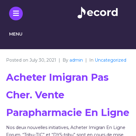
MENU
Posted on
July 30, 2021
By
admin
In
Uncategorized
Acheter Imigran Pas
Cher. Vente
Parapharmacie En Ligne
Nos deux nouvelles initiatives, Acheter Imigran En Ligne
Forum, “Tribu-TIC” et “DYS-tribu” sont en cours de mise