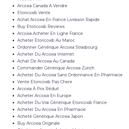
Arcoxia Canada A Vendre
Etoricoxib Vente
Achat Arcoxia En France Livraison Rapide
Buy Etoricoxib Reviews
Arcoxia Acheter En Ligne France
Acheter Etoricoxib Au Maroc
Ordonner Générique Arcoxia Strasbourg
Acheter Du Arcoxia Internet
Achat De Arcoxia Au Canada
Commander Générique Arcoxia Zürich
Acheter Du Arcoxia Sans Ordonnance En Pharmacie
Vente Etoricoxib Pas Chere
Arcoxia À Prix Réduit
Acheter Arcoxia En Europe
Acheter Du Vrai Générique Etoricoxib France
Acheter Du Arcoxia En Pharmacie
Acheté Générique Arcoxia Japon
Buy Arcoxia Originale