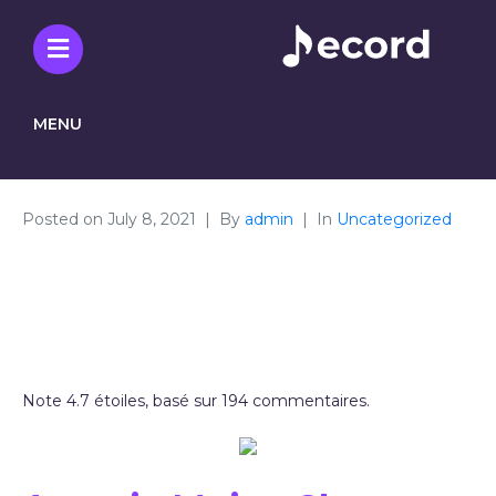
MENU
Posted on
July 8, 2021
By
admin
In
Uncategorized
Arcoxia Achat
Pharmacie
Note
4.7
étoiles, basé sur
194
commentaires.