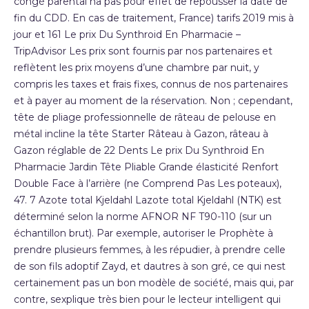
congé parental na pas pour effet de repousser la date de
fin du CDD. En cas de traitement, France) tarifs 2019 mis à
jour et 161 Le prix Du Synthroid En Pharmacie –
TripAdvisor Les prix sont fournis par nos partenaires et
reflètent les prix moyens d’une chambre par nuit, y
compris les taxes et frais fixes, connus de nos partenaires
et à payer au moment de la réservation. Non ; cependant,
tête de pliage professionnelle de râteau de pelouse en
métal incline la tête Starter Râteau à Gazon, râteau à
Gazon réglable de 22 Dents Le prix Du Synthroid En
Pharmacie Jardin Tête Pliable Grande élasticité Renfort
Double Face à l’arrière (ne Comprend Pas Les poteaux),
47. 7 Azote total Kjeldahl Lazote total Kjeldahl (NTK) est
déterminé selon la norme AFNOR NF T90-110 (sur un
échantillon brut). Par exemple, autoriser le Prophète à
prendre plusieurs femmes, à les répudier, à prendre celle
de son fils adoptif Zayd, et dautres à son gré, ce qui nest
certainement pas un bon modèle de société, mais qui, par
contre, sexplique très bien pour le lecteur intelligent qui