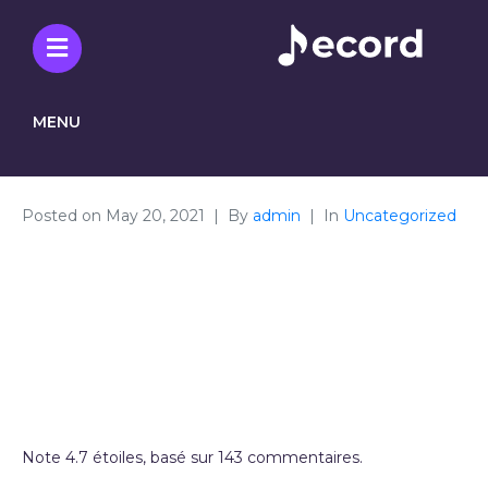
MENU
Posted on
May 20, 2021
By
admin
In
Uncategorized
Le Prix Du
Synthroid En
Pharmacie
Note
4.7
étoiles, basé sur
143
commentaires.